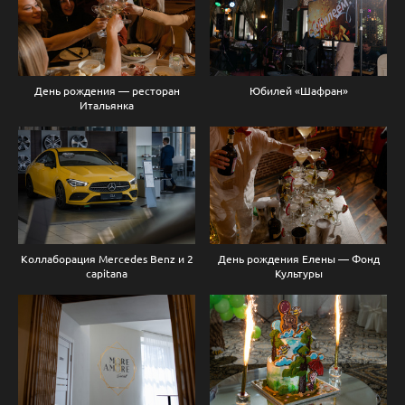
День рождения — ресторан
Юбилей «Шафран»
Итальянка
Коллаборация Mercedes Benz и 2
День рождения Елены — Фонд
capitana
Культуры